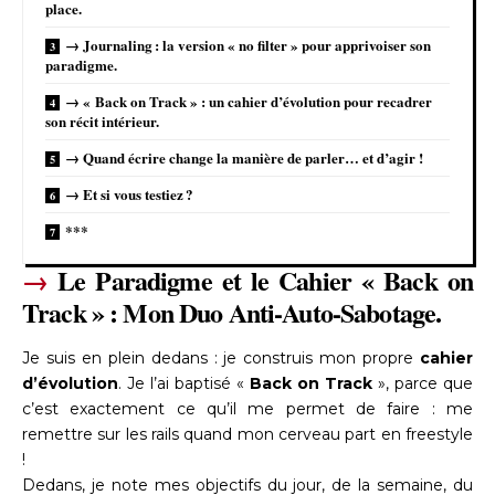
place.
→ Journaling : la version « no filter » pour apprivoiser son
paradigme.
→ « Back on Track » : un cahier d’évolution pour recadrer
son récit intérieur.
→ Quand écrire change la manière de parler… et d’agir !
→ Et si vous testiez ?
***
→
Le Paradigme et le Cahier « Back on
Track » : Mon Duo Anti-Auto-Sabotage.
Je suis en plein dedans : je construis mon propre
cahier
d’évolution
. Je l’ai baptisé «
Back on Track
», parce que
c’est exactement ce qu’il me permet de faire : me
remettre sur les rails quand mon cerveau part en freestyle
!
Dedans, je note mes objectifs du jour, de la semaine, du