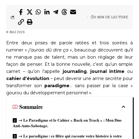
9 MIN DE LECTURE
8 MAI 2026
Entre deux prises de parole ratées et trois soirées à
ruminer «
j’aurais dû dire ça
», beaucoup découvrent qu’il
ne manque pas de talent, mais un bon réglage de leur
façon de penser. Et la bonne nouvelle, c’est qu’un simple
carnet – qu’on l’appelle
journaling
,
journal intime
ou
cahier d’évolution
– peut devenir une arme secrète pour
transformer son
paradigme
… sans passer par la case «
gourou du développement personnel ».
Sommaire
→ Le Paradigme et le Cahier « Back on Track » : Mon Duo
Anti-Auto-Sabotage.
→ Le paradigme : ce filtre qui raconte votre histoire à votre