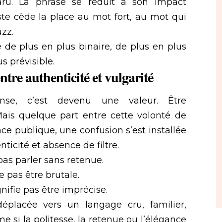
aru. La phrase se réduit à son impact
te cède la place au mot fort, au mot qui
zz.
 de plus en plus binaire, de plus en plus
s prévisible.
tre authenticité et vulgarité
se, c’est devenu une valeur. Être
 Mais quelque part entre cette volonté de
nce publique, une confusion s’est installée
ticité et absence de filtre.
 pas parler sans retenue.
e pas être brutale.
nifie pas être imprécise.
 déplacée vers un langage cru, familier,
e si la politesse, la retenue ou l’élégance