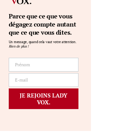
.
V
ox
Parce que ce que vous
dégagez compte autant
que ce que vous dites.
Un message, quand cela vaut votre attention.
Rien de plus !
Prénom
Prénom
E-mail
E-
mail
JE REJOINS LADY
VOX.