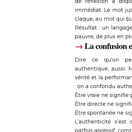
de réflexion a disp
immédiat. Le mot jus
claque, au mot qui bu
Résultat : un langage
pauvre, de plus en plu
→
La confusion en
Dire ce qu’on pen
authentique
, aussi.
vérité et la performa
: on a confondu authen
Être vraie ne signifie
Être directe ne signifi
Être spontanée ne sig
L’authenticité s’est
parfois agressif, comm