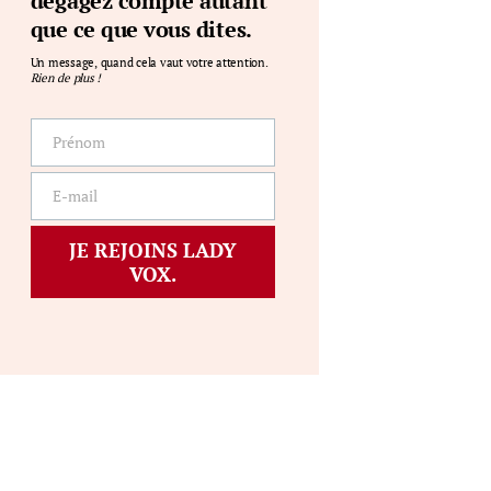
dégagez compte autant
que ce que vous dites.
Un message, quand cela vaut votre attention.
Rien de plus !
Prénom
Prénom
E-mail
E-
mail
JE REJOINS LADY
VOX.